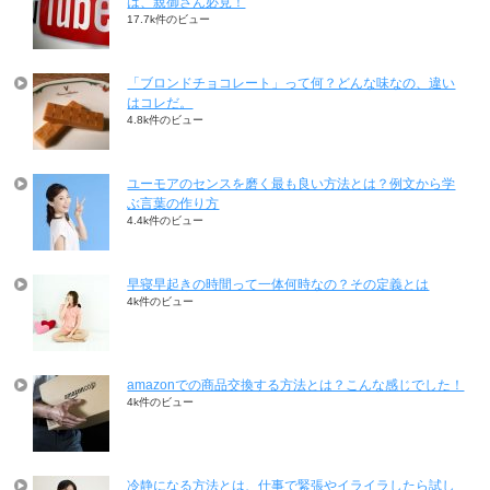
は、親御さん必見！
17.7k件のビュー
「ブロンドチョコレート」って何？どんな味なの、違い
はコレだ。
4.8k件のビュー
ユーモアのセンスを磨く最も良い方法とは？例文から学
ぶ言葉の作り方
4.4k件のビュー
早寝早起きの時間って一体何時なの？その定義とは
4k件のビュー
amazonでの商品交換する方法とは？こんな感じでした！
4k件のビュー
冷静になる方法とは、仕事で緊張やイライラしたら試し