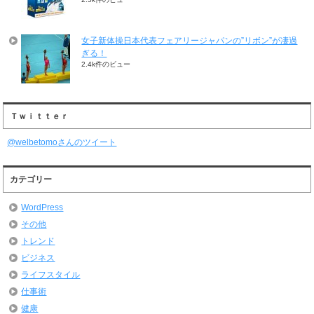
女子新体操日本代表フェアリージャパンの”リボン”が凄過
ぎる！
2.4k件のビュー
Ｔｗｉｔｔｅｒ
@welbetomoさんのツイート
カテゴリー
WordPress
その他
トレンド
ビジネス
ライフスタイル
仕事術
健康