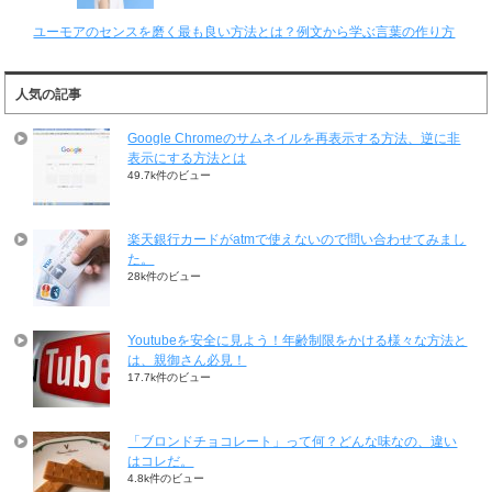
ユーモアのセンスを磨く最も良い方法とは？例文から学ぶ言葉の作り方
人気の記事
Google Chromeのサムネイルを再表示する方法、逆に非
表示にする方法とは
49.7k件のビュー
楽天銀行カードがatmで使えないので問い合わせてみまし
た。
28k件のビュー
Youtubeを安全に見よう！年齢制限をかける様々な方法と
は、親御さん必見！
17.7k件のビュー
「ブロンドチョコレート」って何？どんな味なの、違い
はコレだ。
4.8k件のビュー