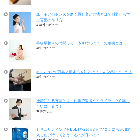
ユーモアのセンスを磨く最も良い方法とは？例文から学
ぶ言葉の作り方
4.4k件のビュー
早寝早起きの時間って一体何時なの？その定義とは
4k件のビュー
amazonでの商品交換する方法とは？こんな感じでした！
4k件のビュー
冷静になる方法とは、仕事で緊張やイライラしたら試し
たいコト９つ！
3k件のビュー
セキュリティソフトESETを2台目のパソコンにも追加購
入したい時ってどうするのが良いの？
2.5k件のビュー