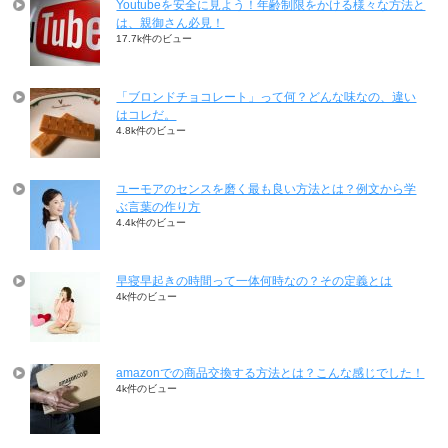
Youtubeを安全に見よう！年齢制限をかける様々な方法と
は、親御さん必見！
17.7k件のビュー
「ブロンドチョコレート」って何？どんな味なの、違い
はコレだ。
4.8k件のビュー
ユーモアのセンスを磨く最も良い方法とは？例文から学
ぶ言葉の作り方
4.4k件のビュー
早寝早起きの時間って一体何時なの？その定義とは
4k件のビュー
amazonでの商品交換する方法とは？こんな感じでした！
4k件のビュー