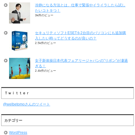
冷静になる方法とは、仕事で緊張やイライラしたら試し
たいコト９つ！
3k件のビュー
セキュリティソフトESETを2台目のパソコンにも追加購
入したい時ってどうするのが良いの？
2.5k件のビュー
女子新体操日本代表フェアリージャパンの”リボン”が凄過
ぎる！
2.4k件のビュー
Ｔｗｉｔｔｅｒ
@welbetomoさんのツイート
カテゴリー
WordPress