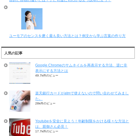
目的と目標の違いとは？子ども達にもわかるよう説明しよう！
ユーモアのセンスを磨く最も良い方法とは？例文から学ぶ言葉の作り方
人気の記事
Google Chromeのサムネイルを再表示する方法、逆に非
表示にする方法とは
49.7k件のビュー
楽天銀行カードがatmで使えないので問い合わせてみまし
た。
28k件のビュー
Youtubeを安全に見よう！年齢制限をかける様々な方法と
は、親御さん必見！
17.7k件のビュー