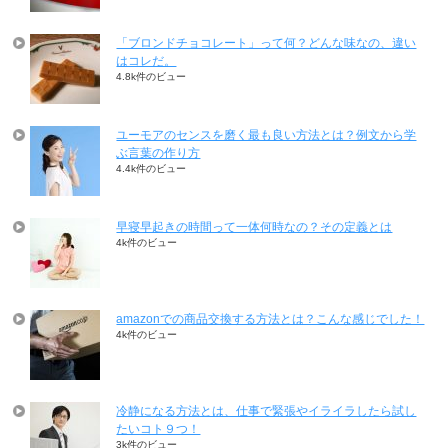
「ブロンドチョコレート」って何？どんな味なの、違い
はコレだ。
4.8k件のビュー
ユーモアのセンスを磨く最も良い方法とは？例文から学
ぶ言葉の作り方
4.4k件のビュー
早寝早起きの時間って一体何時なの？その定義とは
4k件のビュー
amazonでの商品交換する方法とは？こんな感じでした！
4k件のビュー
冷静になる方法とは、仕事で緊張やイライラしたら試し
たいコト９つ！
3k件のビュー