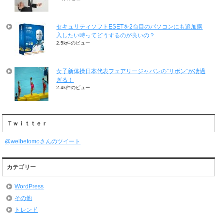
セキュリティソフトESETを2台目のパソコンにも追加購
入したい時ってどうするのが良いの？
2.5k件のビュー
女子新体操日本代表フェアリージャパンの”リボン”が凄過
ぎる！
2.4k件のビュー
Ｔｗｉｔｔｅｒ
@welbetomoさんのツイート
カテゴリー
WordPress
その他
トレンド