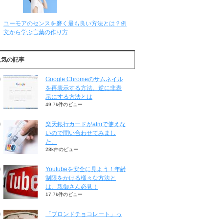
ユーモアのセンスを磨く最も良い方法とは？例
文から学ぶ言葉の作り方
人気の記事
Google Chromeのサムネイル
を再表示する方法、逆に非表
示にする方法とは
49.7k件のビュー
楽天銀行カードがatmで使えな
いので問い合わせてみまし
た。
28k件のビュー
Youtubeを安全に見よう！年齢
制限をかける様々な方法と
は、親御さん必見！
17.7k件のビュー
「ブロンドチョコレート」っ