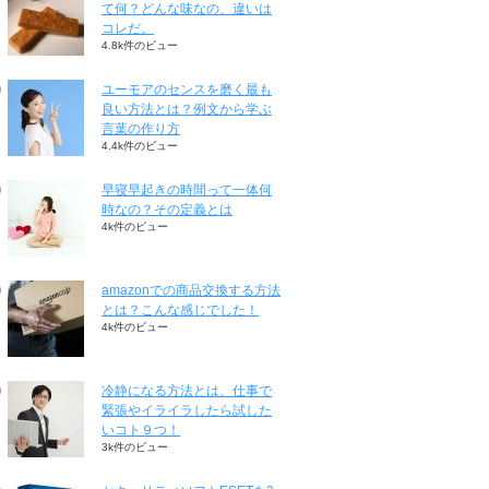
て何？どんな味なの、違いは
コレだ。
4.8k件のビュー
ユーモアのセンスを磨く最も
良い方法とは？例文から学ぶ
言葉の作り方
4.4k件のビュー
早寝早起きの時間って一体何
時なの？その定義とは
4k件のビュー
amazonでの商品交換する方法
とは？こんな感じでした！
4k件のビュー
冷静になる方法とは、仕事で
緊張やイライラしたら試した
いコト９つ！
3k件のビュー