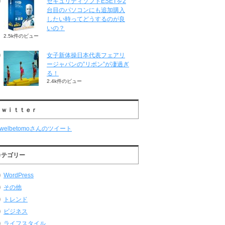
セキュリティソフトESETを2
台目のパソコンにも追加購入
したい時ってどうするのが良
いの？
2.5k件のビュー
女子新体操日本代表フェアリ
ージャパンの”リボン”が凄過ぎ
る！
2.4k件のビュー
Ｔｗｉｔｔｅｒ
welbetomoさんのツイート
カテゴリー
WordPress
その他
トレンド
ビジネス
ライフスタイル